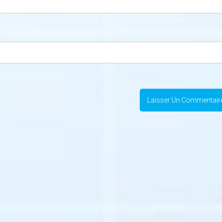
DES IDÉES
CHOC
POUR CALMER
ÉMOTIONN
LA DOULEUR
QU’EST-C
DE
L’ARTHROSE