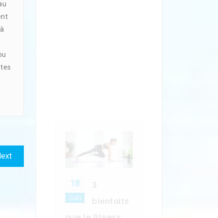
au
Le fitness est une
ent
forme
 à
d'entrainement
sportive regroupant
ou
un ensemble
êtes
d'activités
physiques. C'est une
pratique tendance
qui procure de
nombreux…
Lire la suite
Next
ext
post: