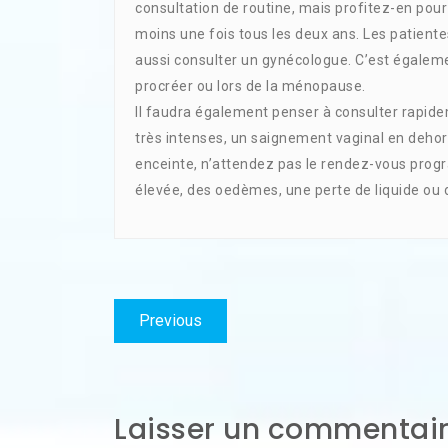
consultation de routine, mais profitez-en pour
moins une fois tous les deux ans. Les patient
aussi consulter un gynécologue. C’est également
procréer ou lors de la ménopause.
Il faudra également penser à consulter rapid
très intenses, un saignement vaginal en dehors
enceinte, n’attendez pas le rendez-vous prog
élevée, des oedèmes, une perte de liquide ou d
Navigation
Previous
Previous
de
post:
l’article
Laisser un commentai