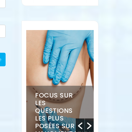
FOCUS SUR
QUE DIS
EL :
LES
VOS ONG
E ?
QUESTIONS
SUR VOT
LES PLUS
ÉTAT DE
POSÉES SUR
SANTÉ ?