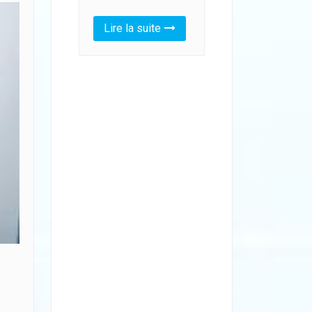
Lire la suite
18
3
Juin
bienfaits
que le fitness
peut vous
apporter
admin