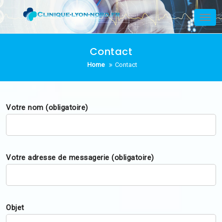
Skip
to
Tog
nav
content
Contact
Home
Contact
Votre nom (obligatoire)
Votre adresse de messagerie (obligatoire)
Objet