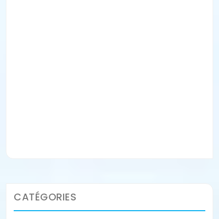
3 bienfaits que le fitness
18
peut vous apporter
Juin
admin
Le fitness est une forme d'entrainement
sportive regroupant un ensemble d'activités
physiques. C'est une pratique tendance qui
procure de nombreux…
Lire la suite
CATÉGORIES