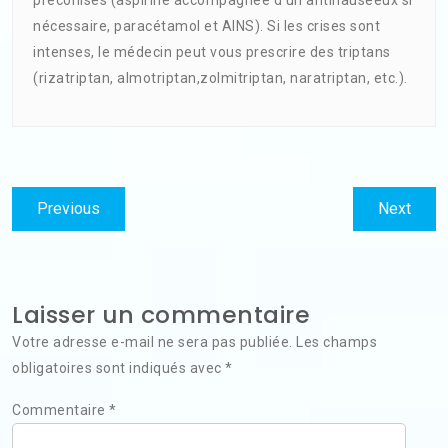
préconisés (aspirine accompagnée d’un antinauséeux si
nécessaire, paracétamol et AINS). Si les crises sont
intenses, le médecin peut vous prescrire des triptans
(rizatriptan, almotriptan,zolmitriptan, naratriptan, etc.).
Navigation
Previous
Next
Previous
Next
de
post:
post:
l’article
Laisser un commentaire
Votre adresse e-mail ne sera pas publiée.
Les champs
obligatoires sont indiqués avec
*
Commentaire
*